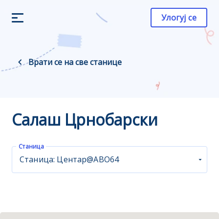
Улогуј се
Врати се на све станице
Салаш Црнобарски
Станица
Станица: Центар@ABO64