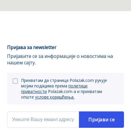
Пријава за newsletter
Пријавите се за информације о новостима на
нашем сајту.
Прихватам да страница Polazak.com рукује
мојим подацима према
политици
приватности
Polazak.com-a и прихватам
опште
услове коришћења.
Пријави се