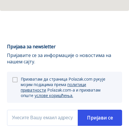
Пријава за newsletter
Пријавите се за информације о новостима на
нашем сајту.
Прихватам да страница Polazak.com рукује
мојим подацима према
политици
приватности
Polazak.com-a и прихватам
опште
услове коришћења.
Пријави се