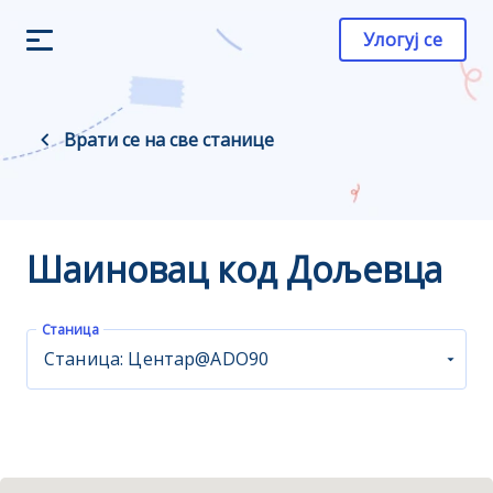
Улогуј се
Врати се на све станице
Шаиновац код Дољевца
Станица
Станица: Центар@ADO90