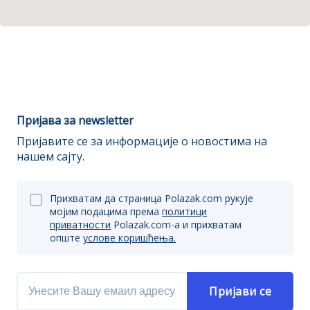
Пријава за newsletter
Пријавите се за информације о новостима на
нашем сајту.
Прихватам да страница Polazak.com рукује
мојим подацима према
политици
приватности
Polazak.com-a и прихватам
опште
услове коришћења.
Пријави се