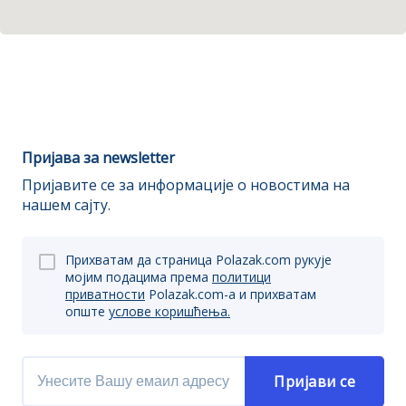
Пријава за newsletter
Пријавите се за информације о новостима на
нашем сајту.
Прихватам да страница Polazak.com рукује
мојим подацима према
политици
приватности
Polazak.com-a и прихватам
опште
услове коришћења.
Пријави се