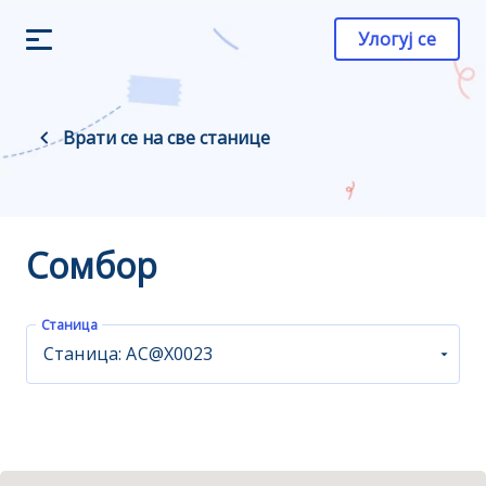
Улогуј се
Врати се на све станице
Сомбор
Станица
Станица: АС@X0023