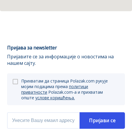
Пријава за newsletter
Пријавите се за информације о новостима на
нашем сајту.
Прихватам да страница Polazak.com рукује
мојим подацима према
политици
приватности
Polazak.com-a и прихватам
опште
услове коришћења.
Пријави се