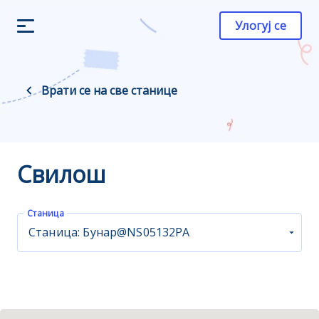
Улогуј се
Врати се на све станице
Свилош
Станица
Станица: Бунар@NS05132PA