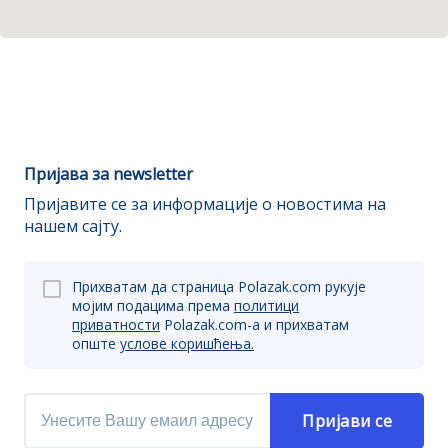
Пријава за newsletter
Пријавите се за информације о новостима на
нашем сајту.
Прихватам да страница Polazak.com рукује
мојим подацима према
политици
приватности
Polazak.com-a и прихватам
опште
услове коришћења.
Пријави се