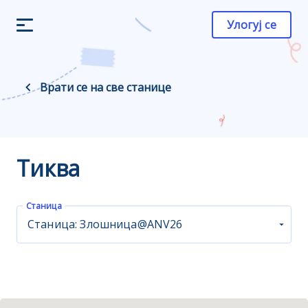
Улогуј се
Врати се на све станице
Тиква
Станица
Станица: Злошница@ANV26