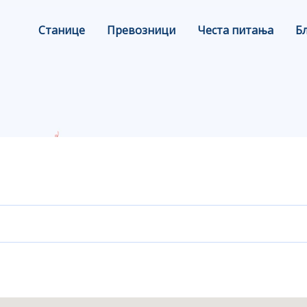
Станице
Превозници
Честа питања
Б