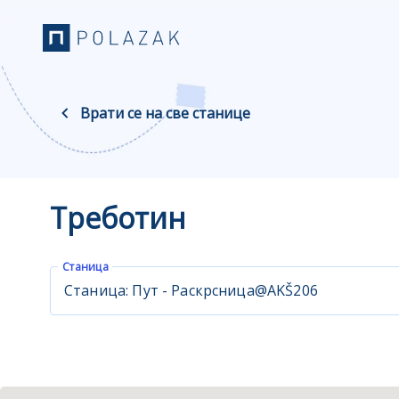
Врати се на све станице
Треботин
Станица
Станица: Пут - Раскрсница@AKŠ206