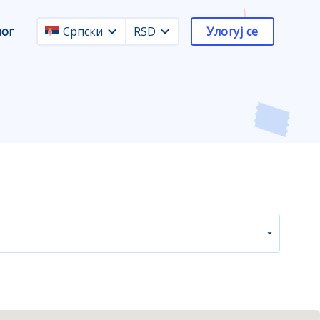
лог
Српски
RSD
Улогуј се