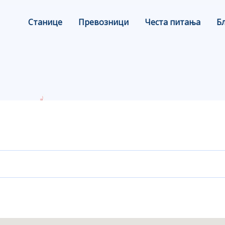
Станице
Превозници
Честа питања
Б