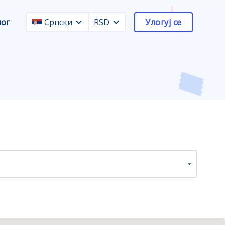
лог
Српски
RSD
Улогуј се