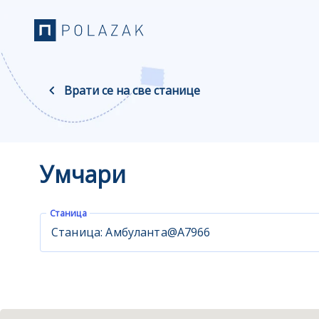
Врати се на све станице
Умчари
Станица
Станица: Амбуланта@A7966