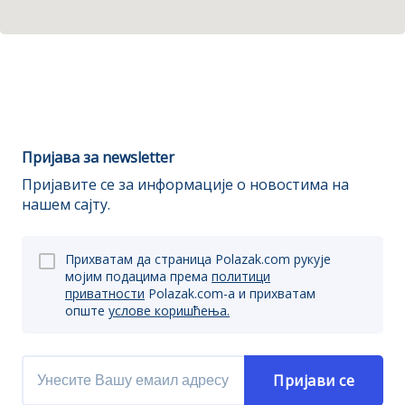
Пријава за newsletter
Пријавите се за информације о новостима на
нашем сајту.
Прихватам да страница Polazak.com рукује
мојим подацима према
политици
приватности
Polazak.com-a и прихватам
опште
услове коришћења.
Пријави се