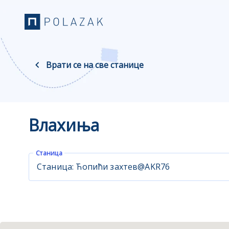
Врати се на све станице
Влахиња
Станица
Станица: Ћопићи захтев@AKR76