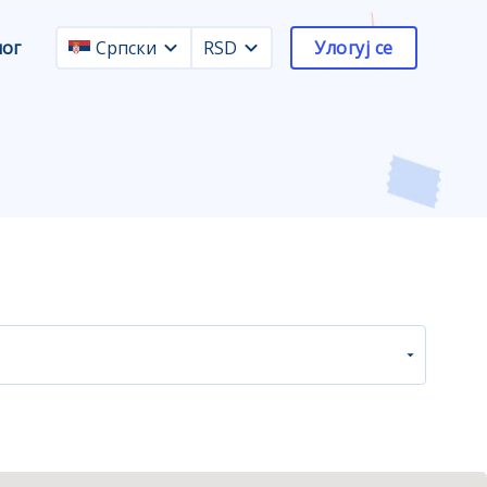
лог
Српски
RSD
Улогуј се