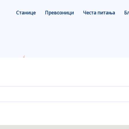
Станице
Превозници
Честа питања
Б