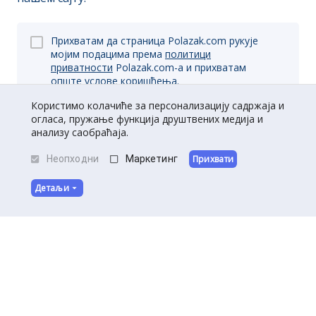
Прихватам да страница Polazak.com рукује
мојим подацима према
политици
приватности
Polazak.com-a и прихватам
опште
услове коришћења.
Користимо колачиће за персонализацију садржаја и
огласа, пружање функција друштвених медија и
анализу саобраћаја.
Пријави се
Неопходни
Маркетинг
Прихвати
Детаљи
O нама
|
Kontakt
|
Постани партнер
Услови коришћења
|
Политика приватности
©
Полазак
2026
.
Сва права задржана.