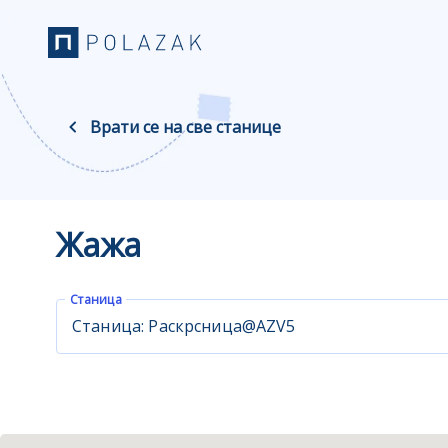
Врати се на све станице
Жажа
Станица
Станица: Раскрсница@AZV5