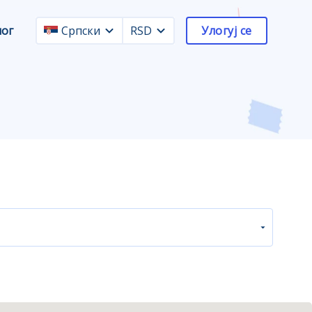
лог
Српски
RSD
Улогуј се