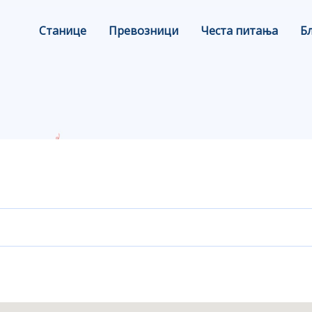
Станице
Превозници
Честа питања
Б