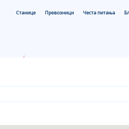
Станице
Превозници
Честа питања
Б