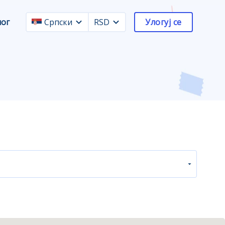
лог
Српски
RSD
Улогуј се