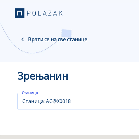
Врати се на све станице
Зрењанин
Станица
Станица: АС@X0018