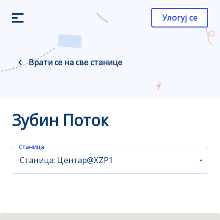
Улогуј се
Врати се на све станице
Зубин Поток
Станица
Станица: Центар@XZP1