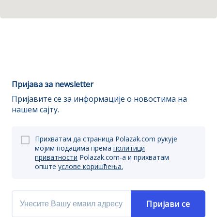
Пријава за newsletter
Пријавите се за информације о новостима на
нашем сајту.
Прихватам да страница Polazak.com рукује
мојим подацима према
политици
приватности
Polazak.com-a и прихватам
опште
услове коришћења.
Пријави се