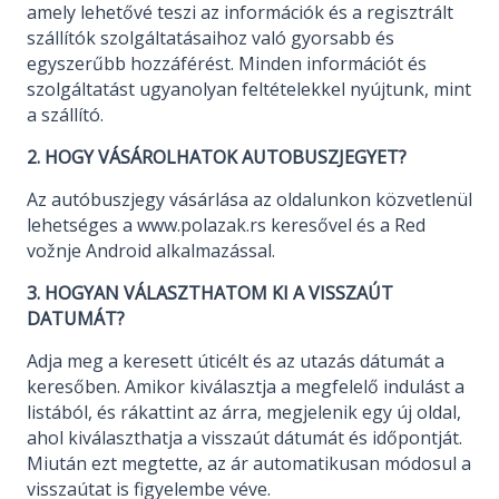
amely lehetővé teszi az információk és a regisztrált
szállítók szolgáltatásaihoz való gyorsabb és
egyszerűbb hozzáférést. Minden információt és
szolgáltatást ugyanolyan feltételekkel nyújtunk, mint
a szállító.
2. HOGY VÁSÁROLHATOK AUTOBUSZJEGYET?
Az autóbuszjegy vásárlása az oldalunkon közvetlenül
lehetséges a www.polazak.rs keresővel és a Red
vožnje Android alkalmazással.
3. HOGYAN VÁLASZTHATOM KI A VISSZAÚT
DATUMÁT?
Adja meg a keresett úticélt és az utazás dátumát a
keresőben. Amikor kiválasztja a megfelelő indulást a
listából, és rákattint az árra, megjelenik egy új oldal,
ahol kiválaszthatja a visszaút dátumát és időpontját.
Miután ezt megtette, az ár automatikusan módosul a
visszaútat is figyelembe véve.