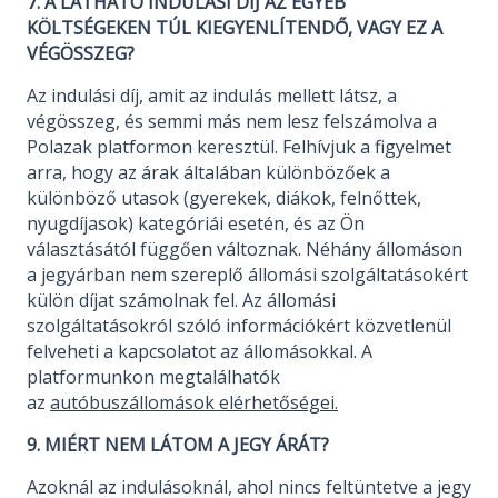
7. A LÁTHATÓ INDULÁSI DÍJ AZ EGYÉB
KÖLTSÉGEKEN TÚL KIEGYENLÍTENDŐ, VAGY EZ A
VÉGÖSSZEG?
Az indulási díj, amit az indulás mellett látsz, a
végösszeg, és semmi más nem lesz felszámolva a
Polazak platformon keresztül. Felhívjuk a figyelmet
arra, hogy az árak általában különbözőek a
különböző utasok (gyerekek, diákok, felnőttek,
nyugdíjasok) kategóriái esetén, és az Ön
választásától függően változnak. Néhány állomáson
a jegyárban nem szereplő állomási szolgáltatásokért
külön díjat számolnak fel. Az állomási
szolgáltatásokról szóló információkért közvetlenül
felveheti a kapcsolatot az állomásokkal. A
platformunkon megtalálhatók
az
autóbuszállomások elérhetőségei.
9. MIÉRT NEM LÁTOM A JEGY ÁRÁT?
Azoknál az indulásoknál, ahol nincs feltüntetve a jegy