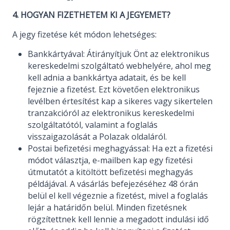
4. HOGYAN FIZETHETEM KI A JEGYEMET?
A jegy fizetése két módon lehetséges:
Bankkártyával: Átirányítjuk Önt az elektronikus
kereskedelmi szolgáltató webhelyére, ahol meg
kell adnia a bankkártya adatait, és be kell
fejeznie a fizetést. Ezt követően elektronikus
levélben értesítést kap a sikeres vagy sikertelen
tranzakcióról az elektronikus kereskedelmi
szolgáltatótól, valamint a foglalás
visszaigazolását a Polazak oldaláról.
Postai befizetési meghagyással: Ha ezt a fizetési
módot választja, e-mailben kap egy fizetési
útmutatót a kitöltött befizetési meghagyás
példájával. A vásárlás befejezéséhez 48 órán
belül el kell végeznie a fizetést, mivel a foglalás
lejár a határidőn belül. Minden fizetésnek
rögzítettnek kell lennie a megadott indulási idő