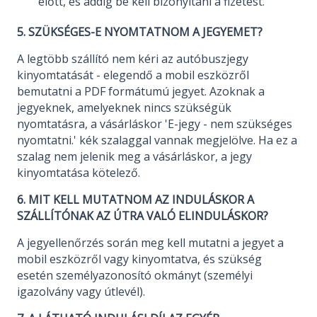
előtt, és addig be kell bizonyítani a fizetést.
5. SZÜKSÉGES-E NYOMTATNOM A JEGYEMET?
A legtöbb szállító nem kéri az autóbuszjegy
kinyomtatását - elegendő a mobil eszközről
bemutatni a PDF formátumú jegyet. Azoknak a
jegyeknek, amelyeknek nincs szükségük
nyomtatásra, a vásárláskor 'E-jegy - nem szükséges
nyomtatni.' kék szalaggal vannak megjelölve. Ha ez a
szalag nem jelenik meg a vásárláskor, a jegy
kinyomtatása kötelező.
6. MIT KELL MUTATNOM AZ INDULÁSKOR A
SZÁLLÍTÓNAK AZ ÚTRA VALÓ ELINDULÁSKOR?
A jegyellenőrzés során meg kell mutatni a jegyet a
mobil eszközről vagy kinyomtatva, és szükség
esetén személyazonosító okmányt (személyi
igazolvány vagy útlevél).