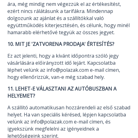
ára, még mindig nem végezzük el az értékesítést,
ezért nincs rálátásunk a tarifákra. Mindennap
dolgozunk az ajánlat és a szállítókkal való
együttműködés kiterjesztésén, és célunk, hogy minél
hamarabb elérhetővé tegyük az összes jegyet.
10. MIT JE 'ZATVORENA PRODAJA' ÉRTESÍTÉS?
Ez azt jelenti, hogy a kívánt időpontra szóló jegy
vásárlására előirányzott idő lejárt. Kapcsolatba
léphet velünk az info@polazak.com e-mail címen,
hogy ellenőrizzük, van-e még szabad hely.
11. LEHET-E VÁLASZTANI AZ AUTÓBUSZBAN A
HELYEMET?
A szállító automatikusan hozzárendeli az első szabad
helyet. Ha van speciális kérésed, lépjen kapcsolatba
velünk az info@polazak.com e-mail címen, és
igyekszünk megfelelni az igényeidnek a
lehetőségeink szerint.