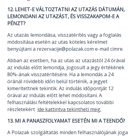
12. LEHET-E VÁLTOZTATNI AZ UTAZÁS DÁTUMÁN,
LEMONDANI AZ UTAZÁST, ÉS VISSZAKAPOM-E A
PÉNZT?
Az utazás lemondása, visszatérítés vagy a foglalás
módosítása esetén az utas köteles kérelmet
benyújtani a rezervacije@polazak.com e-mail címre.
Abban az esetben, ha az utas az utazástól 24 órával
az indulás előtt lemondja, jogosult a jegy értékének
80%-ának visszatérítésére. Ha a lemondás a 24
óránál rövidebb időn belül történik, a jegyet
kimerítettnek tekintik. Az indulás időpontját 12
órával az indulás előtt lehet módosítani. A
felhasználási feltételekkel kapcsolatos további
részletekért
ide kattintva tekintheti meg.
13. MI A PANASZFOLYAMAT ESETÉN MI A TEENDŐ?
A Polazak szolgáltatás minden felhasználójának joga