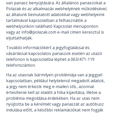
van panasz benyújtására. Az általános panaszokat a
Polazak és az alkalmazás webhelyének működésével,
az általunk bemutatott adatokkal vagy webhelyeink
tartalmával kapcsolatban a felhasználók a
webhelyünkön található Kapcsolat menüponton
vagy az info@polazak.com e-mail címen keresztül is
eljuttathatják.
További információkért a jegyfoglalással és
vásárlással kapcsolatos panaszok esetén az utazó
telefonon is kapcsolatba léphet a 063/471-119
telefonszámon.
Ha az utasnak bármilyen problémája van a jeggyel
kapcsolatban, például helytelenül megadott adatok,
a jegy nem érkezik meg e-mailen stb., azonnal
értesítenie kell az eladót a hiba kijavítása, illetve a
probléma megoldása érdekében. Ha az utas nem
nyújtotta be a kérelmét vagy panaszát az autóbusz
indulása előtt, a későbbi reklamációkat nem fogják