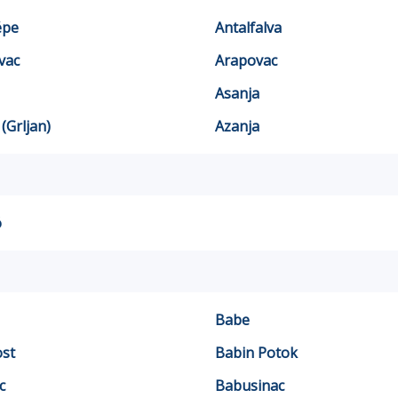
épe
Antalfalva
vac
Arapovac
Asanja
(Grljan)
Azanja
ó
Babe
st
Babin Potok
c
Babusinac