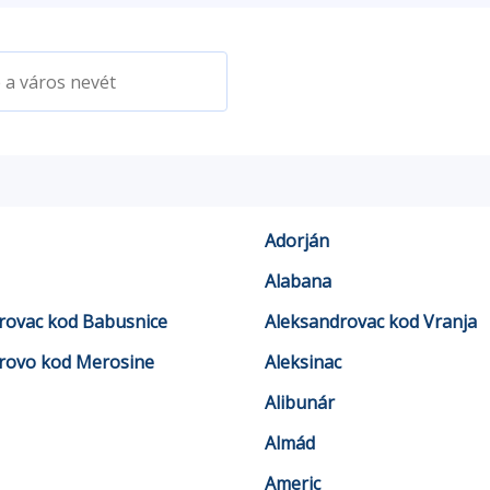
Adorján
Alabana
rovac kod Babusnice
Aleksandrovac kod Vranja
rovo kod Merosine
Aleksinac
Alibunár
Almád
Americ