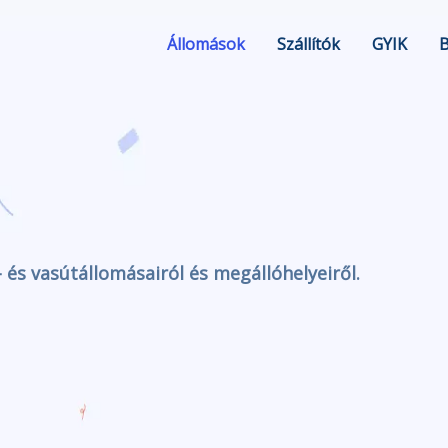
Állomások
Szállítók
GYIK
 és vasútállomásairól és megállóhelyeiről.