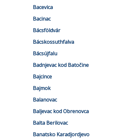
Bacevica
Bacinac
Bácsföldvár
Bácskossuthfalva
Bácsújfalu
Badnjevac kod Batočine
Bajcince
Bajmok
Balanovac
Baljevac kod Obrenovca
Balta Berilovac
Banatsko Karadjordjevo