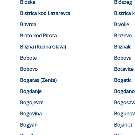
Bioska
Biószeg
Bistrica kod Lazarevca
Bistrica 
Bitvrda
Bivolje
Blato kod Pirota
Blazevo
Blizna (Rudna Glava)
Bliznak
Bobote
Bobova
Bobovo
Bocevica
Bogaras (Zenta)
Bogatic
Bogdanje
Bogdano
Bogojevce
Bogosav
Bogovina
Bogunov
Bogyán
Bojanici