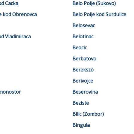
od Cacka
Belo Polje (Sukovo)
je kod Obrenovca
Belo Polje kod Surdulice
Belosevac
od Vladimiraca
Belotinac
Beocic
Berbatovo
Berekszó
Berivojce
monostor
Beserovina
Beziste
Bilic (Zombor)
Bingula