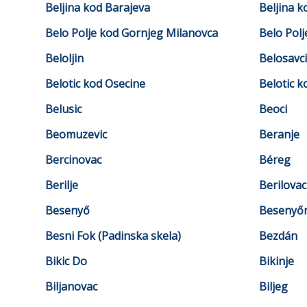
Beljina kod Barajeva
Beljina k
Belo Polje kod Gornjeg Milanovca
Belo Pol
Beloljin
Belosavci
Belotic kod Osecine
Belotic k
Belusic
Beoci
Beomuzevic
Beranje
Bercinovac
Béreg
Berilje
Berilovac
Besenyő
Besenyő
Besni Fok (Padinska skela)
Bezdán
Bikic Do
Bikinje
Biljanovac
Biljeg