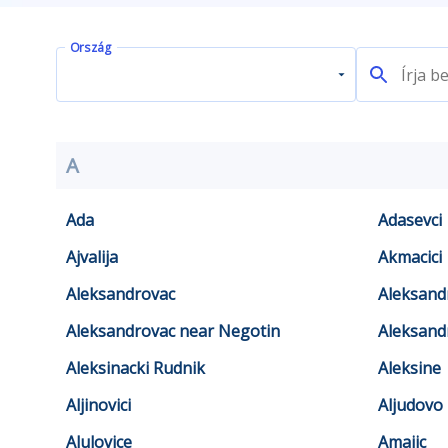
Ország
A
Ada
Adasevci
Ajvalija
Akmacici
Aleksandrovac
Aleksand
Aleksandrovac near Negotin
Aleksand
Aleksinacki Rudnik
Aleksine
Aljinovici
Aljudovo
Alulovice
Amajic