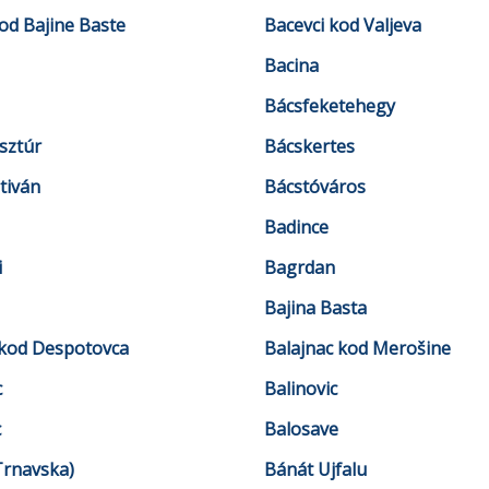
od Bajine Baste
Bacevci kod Valjeva
Bacina
Bácsfeketehegy
sztúr
Bácskertes
tiván
Bácstóváros
Badince
i
Bagrdan
Bajina Basta
 kod Despotovca
Balajnac kod Merošine
c
Balinovic
c
Balosave
Trnavska)
Bánát Ujfalu