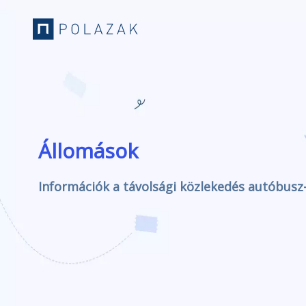
Állomások
Információk a távolsági közlekedés autóbusz-