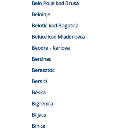
Belo Polje kod Brusa
Beloinje
Belotić kod Bogatića
Beluce kod Mladenovca
Beodra - Karlova
Bercinac
Beresztóc
Bersici
Béska
Bigrenica
Biljaca
Binice