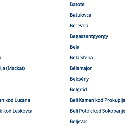
Batote
Batulovce
Becevica
Begaszentgyörgy
Bela
a
Bela Stena
ja (Mackat)
Bélamajor
Belcsény
Belgrád
en kod Lucana
Beli Kamen kod Prokuplja
ok kod Leskovca
Beli Potok kod Sokobanje
Beljevac