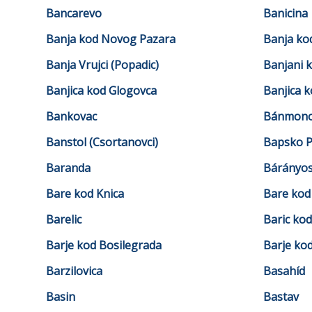
Bancarevo
Banicina
Banja kod Novog Pazara
Banja ko
Banja Vrujci (Popadic)
Banjani 
Banjica kod Glogovca
Banjica k
Bankovac
Bánmono
Banstol (Csortanovci)
Bapsko P
Baranda
Bárányo
Bare kod Knica
Bare kod 
Barelic
Baric ko
Barje kod Bosilegrada
Barje ko
Barzilovica
Basahíd
Basin
Bastav