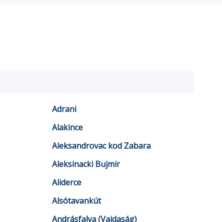
Adrani
Alakince
Aleksandrovac kod Zabara
Aleksinacki Bujmir
Aliderce
Alsótavankút
Andrásfalva (Vajdaság)