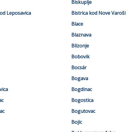
Biskuplje
kod Leposavica
Bistrica kod Nove Varoši
Blace
Blaznava
Blizonje
Bobovik
Bocsár
Bogava
vica
Bogdinac
ac
Bogostica
ac
Bogutovac
Bojic