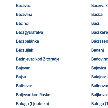
Bacevac
Bacevci k
Bacevina
Bacica
Bacinci
Bács
Bácsgyulafalva
Bácskere
Bácspalánka
Bácsszen
Bácsújlak
Badanj
Badnjevac kod Zitoradje
Badovinc
Bajevac
Bajevica
Bajsa
Balajnac
Balicevac
Balinova
Baljevac kod Raske
Baljkova
Baluga (Ljubicska)
Baluga (