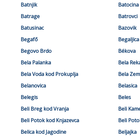
Batnjik
Batocina
Batrage
Batrovci
Batusinac
Bazovik
Begafő
Begaljica
Begovo Brdo
Békova
Bela Palanka
Bela Rek
Bela Voda kod Prokuplja
Bela Zeml
Belanovica
Belasica
Belegis
Beles
Beli Breg kod Vranja
Beli Kam
Beli Potok kod Knjazevca
Beli Pot
Belica kod Jagodine
Beljajka