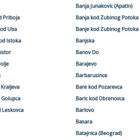
Banja Junakovic (Apatin)
d Priboja
Banja kod Zubinog Potoka
kod Uba
Banje kod Zubinog Potoka
od Istoka
Banjska
stor
Banov Do
olje
Barajevo
s
Barbarusince
Kraljeva
Bare kod Pozarevca
d Golupca
Baric kod Obrenovca
d Leskovca
Barlovo
Basara
Batajnica (Beograd)