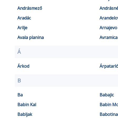
Andrásmező
Andrásn
Aradác
Arandelo
Arilje
Arnajevo
Avala planina
Avramica 
Á
Árkod
Árpatarl
B
Ba
Babajic
Babin Kal
Babin Mo
Babljak
Babotina