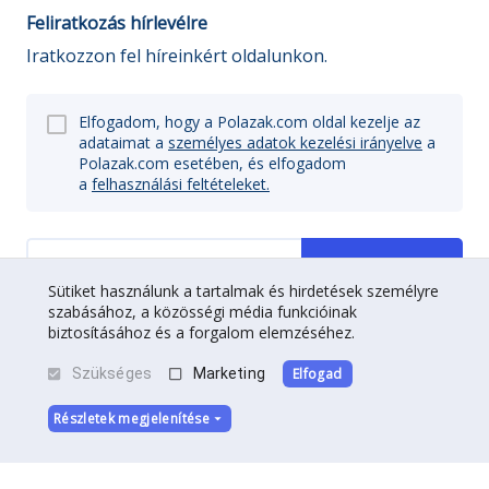
Feliratkozás hírlevélre
Iratkozzon fel híreinkért oldalunkon.
Elfogadom, hogy a Polazak.com oldal kezelje az
adataimat a
személyes adatok kezelési irányelve
a
Polazak.com esetében, és elfogadom
a
felhasználási feltételeket.
Regisztrálj
Sütiket használunk a tartalmak és hirdetések személyre
szabásához, a közösségi média funkcióinak
biztosításához és a forgalom elemzéséhez.
Szükséges
Marketing
Elfogad
Részletek megjelenítése
Rólunk
|
Kapcsolat
|
Társsá Válik
Felhasználási feltételek
|
Adatvédelem