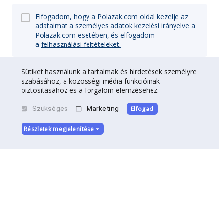
Elfogadom, hogy a Polazak.com oldal kezelje az
adataimat a
személyes adatok kezelési irányelve
a
Polazak.com esetében, és elfogadom
a
felhasználási feltételeket.
Sütiket használunk a tartalmak és hirdetések személyre
szabásához, a közösségi média funkcióinak
Regisztrálj
biztosításához és a forgalom elemzéséhez.
Szükséges
Marketing
Elfogad
Részletek megjelenítése
Rólunk
|
Kapcsolat
|
Társsá Válik
Felhasználási feltételek
|
Adatvédelem
©
Indulás
2026
.
Minden jog fenntartva.
A weboldalt készítette:
DedalDev