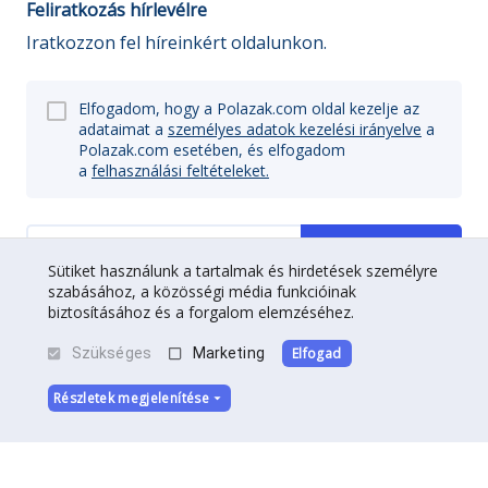
Feliratkozás hírlevélre
Iratkozzon fel híreinkért oldalunkon.
Elfogadom, hogy a Polazak.com oldal kezelje az
adataimat a
személyes adatok kezelési irányelve
a
Polazak.com esetében, és elfogadom
a
felhasználási feltételeket.
Regisztrálj
Sütiket használunk a tartalmak és hirdetések személyre
szabásához, a közösségi média funkcióinak
biztosításához és a forgalom elemzéséhez.
Szükséges
Marketing
Elfogad
Részletek megjelenítése
Rólunk
|
Kapcsolat
|
Társsá Válik
Felhasználási feltételek
|
Adatvédelem